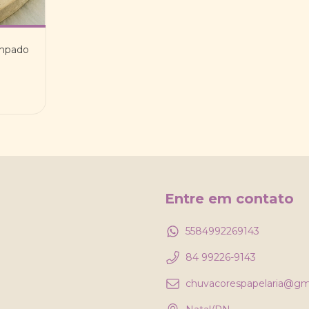
ampado
Entre em contato
5584992269143
84 99226-9143
chuvacorespapelaria@gm