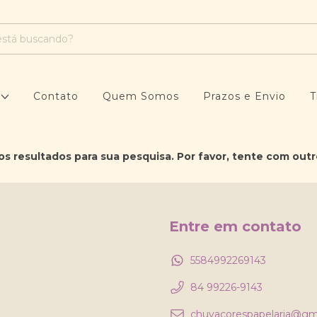
s
Contato
Quem Somos
Prazos e Envio
T
s resultados para sua pesquisa. Por favor, tente com outros
Entre em contato
5584992269143
84 99226-9143
chuvacorespapelaria@gm